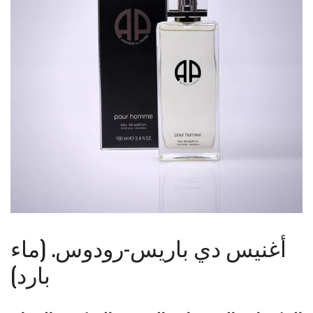
أغنيس دي باريس-رودوس. (ماء
بارد)