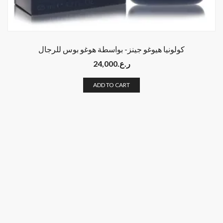
كولونيا هيوغو جينز- بواسطة هوغو بوس للرجال
ر.ع.
24,000
ADD TO CART